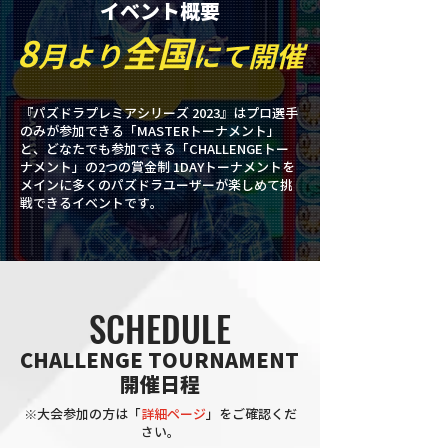
イベント概要
8
全国
月より
にて開催
『パズドラプレミアシリーズ 2023』はプロ選手
のみが参加できる「MASTERトーナメント」
と、どなたでも参加できる「CHALLENGEトー
ナメント」の2つの賞金制 1DAYトーナメントを
メインに多くのパズドラユーザーが楽しめて挑
戦できるイベントです。
SCHEDULE
CHALLENGE TOURNAMENT
開催日程
※大会参加の方は「
詳細ページ
」をご確認くだ
さい。