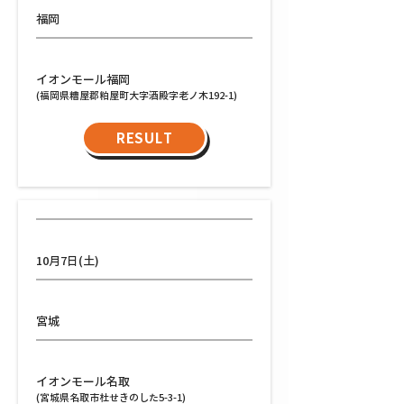
福岡
会場
イオンモール福岡
(福岡県糟屋郡粕屋町大字酒殿字老ノ木192-1)
RESULT
日程
10月7日(土)
都道府県
宮城
会場
イオンモール名取
(宮城県名取市杜せきのした5-3-1)