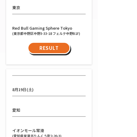
東京
会場
Red Bull Gaming Sphere Tokyo
(東京都中野区中野3-33-18 フェルテ中野B1F)
RESULT
日程
8月19日(土)
都道府県
愛知
会場
イオンモール常滑
(愛知県常滑市りんくう町2-20-3)