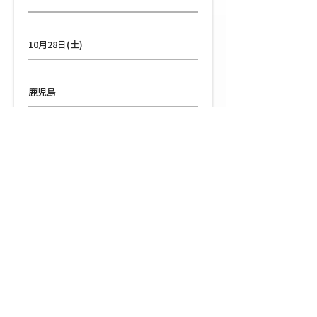
日程
10月28日(土)
都道府県
鹿児島
会場
センテラス天文館
(鹿児島県鹿児島市千日町1-1)
RESULT
NEWS