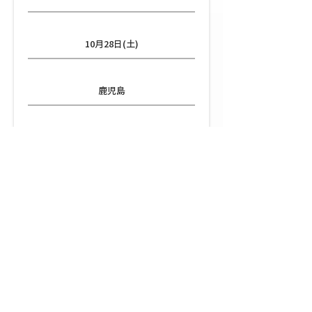
日程
10月28日(土)
都道府県
鹿児島
会場
センテラス天文館
(鹿児島県鹿児島市千日町1-1)
RESULT
パズドラプレミアシリーズ2023に参加す