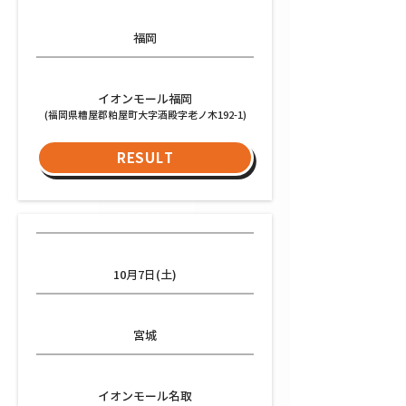
都道府県
福岡
会場
イオンモール福岡
(福岡県糟屋郡粕屋町大字酒殿字老ノ木192-1)
RESULT
日程
10月7日(土)
都道府県
宮城
会場
イオンモール名取