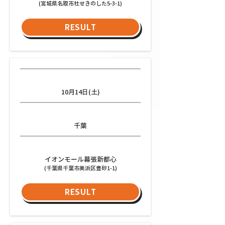
(宮城県名取市杜せきのした5-3-1)
RESULT
日程
10月14日(土)
都道府県
千葉
会場
イオンモール幕張新都心
(千葉県千葉市美浜区豊砂1-1)
RESULT